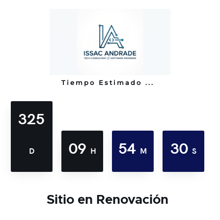
Tiempo Estimado ...
325
09
54
30
D
H
M
S
Sitio en Renovación