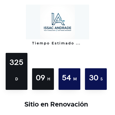
Tiempo Estimado ...
325
09
54
30
D
H
M
S
Sitio en Renovación